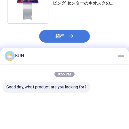
ピング センターのキオスクの
Palyerを広告する屋外の食糧キオ
スク
続行
KUN
推薦されたプロダクト
9:55 PM
Good day, what product are you looking for?
HERONG Kシリーズ
CQシリーズ 1-10KVA
23.6インチタ
600-2000VA スタンバ
工業用,二重変換と広い
リーンセルフサ
イUPS マイクロプロセ
入力電圧範囲のハイ周
キャッシュレス