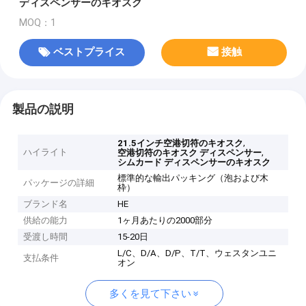
ディスペンサーのキオスク
MOQ：1
ベストプライス
接触
製品の説明
,
21.5インチ空港切符のキオスク
ハイライト
,
空港切符のキオスク ディスペンサー
シムカード ディスペンサーのキオスク
標準的な輸出パッキング（泡および木
パッケージの詳細
枠）
ブランド名
HE
供給の能力
1ヶ月あたりの2000部分
受渡し時間
15-20日
L/C、D/A、D/P、T/T、ウェスタンユニ
支払条件
オン
多くを見て下さい